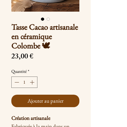
Tasse Cacao artisanale
en céramique
Colombe 🕊
Prix
23,00 €
Quantité
*
Ajouter au panier
Création artisanale
Fabriquée à la main dans un