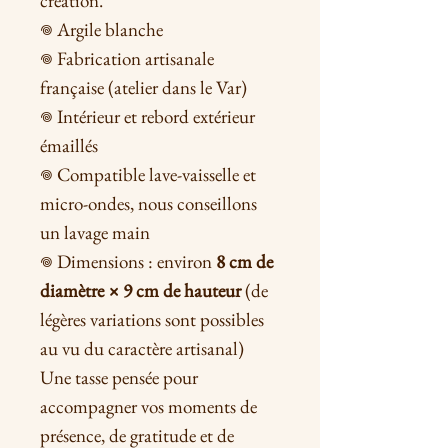
création.
𖦹 Argile blanche
𖦹 Fabrication artisanale
française (atelier dans le Var)
𖦹 Intérieur et rebord extérieur
émaillés
𖦹 Compatible lave-vaisselle et
micro-ondes, nous conseillons
un lavage main
𖦹 Dimensions : environ
8 cm de
diamètre × 9 cm de hauteur
(de
légères variations sont possibles
au vu du caractère artisanal)
Une tasse pensée pour
accompagner vos moments de
présence, de gratitude et de