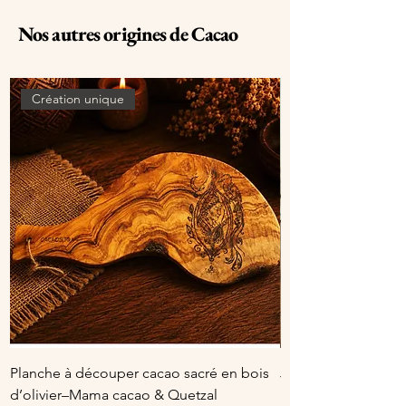
Nos autres origines de Cacao
Création unique
Planche à découper cacao sacré en bois
Jarre en céramique 
d’olivier–Mama cacao & Quetzal
pour Cacao