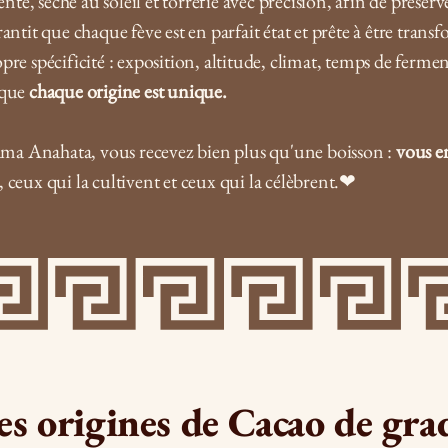
é, séché au soleil et torréfié avec précision, afin de préserv
antit que chaque fève est en parfait état et prête à être tran
pre spécificité : exposition, altitude, climat, temps de fermen
t que
chaque origine est unique.
ma Anahata, vous recevez bien plus qu'une boisson :
vous e
 ceux qui la cultivent et ceux qui la célèbrent.❤︎
es origines de Cacao de gr