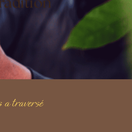
radition
 a traversé