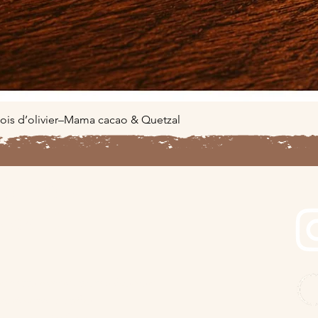
Aperçu rapide
ois d’olivier–Mama cacao & Quetzal
Rejo
la Tribu
o&co 🤍
ercle et tu recevras, tout en douceur :
es réservées à la tribu
ts pour venir vibrer avec nous