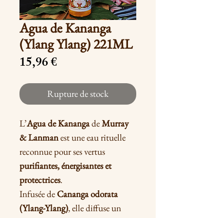
Agua de Kananga
(Ylang Ylang) 221ML
Prix
15,96 €
Rupture de stock
L’
Agua de Kananga
de
Murray
& Lanman
est une eau rituelle
reconnue pour ses vertus
purifiantes, énergisantes et
protectrices
.
Infusée de
Cananga odorata
(Ylang-Ylang)
, elle diffuse un