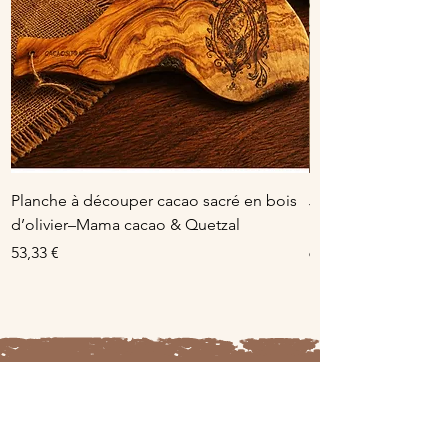
Planche à découper cacao sacré en bois
Jarre en céramique 
d’olivier–Mama cacao & Quetzal
pour Cacao
Prix
Prix
53,33 €
64,90 €
Rejoindre la Tribu