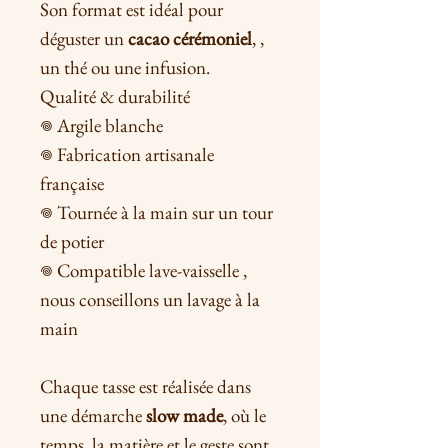
Son format est idéal pour
déguster un
cacao cérémoniel
, ,
un thé ou une infusion.
Qualité & durabilité
𖦹 Argile blanche
𖦹 Fabrication artisanale
française
𖦹 Tournée à la main sur un tour
de potier
𖦹 Compatible lave-vaisselle ,
nous conseillons un lavage à la
main
Chaque tasse est réalisée dans
une démarche
slow made
, où le
temps, la matière et le geste sont